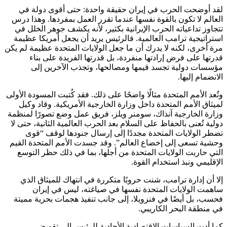
لقد أوضحت الحرب في إيران حقيقة واحدة: حتى أقوى دولة في
العالم لا تكون بالقوة نفسها عندما تقرر العمل بمفردها. وهذا درس
تتجاوز تداعياته الحرب الإيرانية بكثير، لأنه يكشف جوهر الخلل في
استراتيجية ترامب العالمية. فالرئيس يريد أن يجعل أمريكا عظيمة
مرة أخرى، لكنه لا يدرك أن ما جعل الولايات المتحدة عظيمة لم يكن
قدرتها على فرض إرادتها منفردة، بل قدرتها الفريدة على بناء
مؤسسات دولية تجسد قيمها ومصالحها، وتجذب الآخرين إلى
الانضمام إليها.
وتُعد الأمم المتحدة مثالًا واضحًا على ذلك. فقد كُتبت المسودة الأولى
لميثاق الأمم المتحدة داخل وزارة الخارجية الأمريكية. وقاد وكيل
وزارة الخارجية آنذاك، سومنر ويلز، فريق عمل وضع تصورًا لمنظمة
دولية تُعنى بالحفاظ على السلام بعد الحرب العالمية الثانية، حتى لا
تضطر الولايات المتحدة مجددًا إلى إرسال جنودها لوقف “قوى
وحشية تسعى إلى إخضاع العالم”. وقد جسدت الأمم المتحدة القيم
التي حاربت الولايات المتحدة من أجلها، بما في ذلك حظر التوسع
الإقليمي ونبذ استخدام القوة.
إلا أن إدارة ترامب، شنت حروبًا متكررة في انتهاك للميثاق الذي
ساهمت الولايات المتحدة نفسها في صياغته، ليس في إيران
فحسب، بل أيضًا في فنزويلا، إلى جانب تنفيذ هجمات بحرية مميتة
في منطقة البحر الكاريبي.
كما أدت السياسات الاقتصادية الأحادية للرئيس إلى تقويض