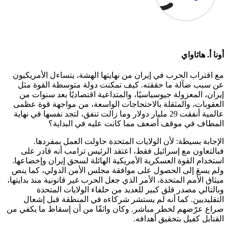
أونا أ. هاثاواي
مع اقتراب الحرب في إيران من نهايتها الهشة، يتساءل الأمريكيون
عن سبب ضآلة ما حققته. كيف تمكنت دولة متوسطة القوة مثل
إيران، المعزولة جيوسياسيًا، والمتداعية اقتصاديًا بعد سنوات من
العقوبات، والمثقلة بالاحتجاجات الواسعة، من مواجهة قوة عظمى
عالمية أنفقت 29 مليار دولار وما زالت تنفق، لتجد نفسها في نهاية
المطاف في موقف أضعف مما كانت عليه في البداية؟
الإجابة بسيطة: لأن الولايات المتحدة حاولت العمل بمفردها.
فبالتعاون مع إسرائيل فقط، اعتقد الرئيس ترامب أنه قادر على
استخدام القوة العسكرية الأمريكية الهائلة لسحق إيران وإخضاعها.
ولم يسعَ إلى الحصول على موافقة مجلس الأمن الدولي، كما ينص
ميثاق الأمم المتحدة، الأمر الذي جعل الحرب غير قانونية منذ بدايتها،
وبالتالي مصدر قلق كبير للعديد من حلفاء الولايات المتحدة
التقليديين. كما أنه لم يستشر شركاءه في المنطقة قبل إشعال
صراع عرّضهم لخطر مباشر. وكان واثقًا من أن إسقاط ما يكفي من
القنابل كفيل بتحقيق أهدافه.