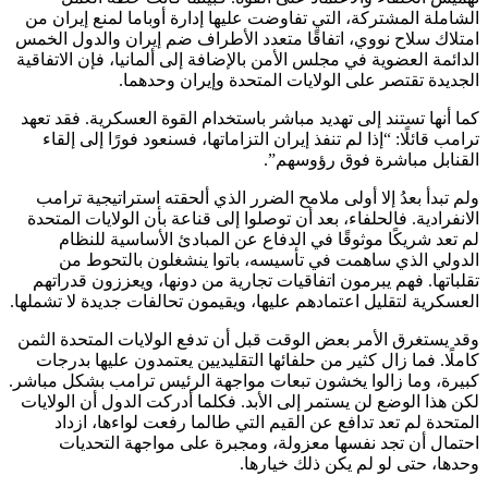
الشاملة المشتركة، التي تفاوضت عليها إدارة أوباما لمنع إيران من
امتلاك سلاح نووي، اتفاقًا متعدد الأطراف ضم إيران والدول الخمس
الدائمة العضوية في مجلس الأمن بالإضافة إلى ألمانيا، فإن الاتفاقية
الجديدة تقتصر على الولايات المتحدة وإيران وحدهما.
كما أنها تستند إلى تهديد مباشر باستخدام القوة العسكرية. فقد تعهد
ترامب قائلًا: “إذا لم تنفذ إيران التزاماتها، فسنعود فورًا إلى إلقاء
القنابل مباشرة فوق رؤوسهم”.
ولم تبدأ بعدُ إلا أولى ملامح الضرر الذي ألحقته استراتيجية ترامب
الانفرادية. فالحلفاء، بعد أن توصلوا إلى قناعة بأن الولايات المتحدة
لم تعد شريكًا موثوقًا في الدفاع عن المبادئ الأساسية للنظام
الدولي الذي ساهمت في تأسيسه، باتوا ينشغلون بالتحوط من
تقلباتها. فهم يبرمون اتفاقيات تجارية من دونها، ويعززون قدراتهم
العسكرية لتقليل اعتمادهم عليها، ويقيمون تحالفات جديدة لا تشملها.
وقد يستغرق الأمر بعض الوقت قبل أن تدفع الولايات المتحدة الثمن
كاملًا. فما زال كثير من حلفائها التقليديين يعتمدون عليها بدرجات
كبيرة، وما زالوا يخشون تبعات مواجهة الرئيس ترامب بشكل مباشر.
لكن هذا الوضع لن يستمر إلى الأبد. فكلما أدركت الدول أن الولايات
المتحدة لم تعد تدافع عن القيم التي طالما رفعت لواءها، ازداد
احتمال أن تجد نفسها معزولة، ومجبرة على مواجهة التحديات
وحدها، حتى لو لم يكن ذلك خيارها.