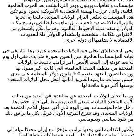
مؤسسات واتفاقيات بريتون وودز التي أُنشئت بعد الحرب العالمية
الثانية، والتي عززت الهيمنة الاقتصادية الأمريكية لعقود. ولم تكن
هذه المؤسسات تعكس التزام الولايات المتحدة بالتجارة الحرة
والليبرالية الاقتصادية فحسب، بل ساهمت أيضًا في ترسيخ مكانة
الدولار بوصفه عملة الاحتياط العالمية، وهو ما مكّن واشنطن من
الاقتراض بتكاليف منخفضة واستخدام الدولار أداةً للعقوبات
الاقتصادية لا تضاهيها أي دولة أخرى.
وفي الوقت الذي تتخلى فيه الولايات المتحدة عن دورها التاريخي في
قيادة المؤسسات العالمية، تبرز الصين بصورة متزايدة. ففي أول يوم
له بعد عودته إلى البيت الأبيض، أمر ترامب بانسحاب الولايات
المتحدة من منظمة الصحة العالمية، التي كانت أكبر ممول لها.
وردت الصين بالتعهد بتقديم 500 مليون دولار للمنظمة على مدى
خمس سنوات، ما يمهد الطريق أمامها لتحل محل الولايات المتحدة
بوصفها أكبر دولة مانحة لها.
وبينما تتخلى الولايات المتحدة عن مقاعدها في العديد من هيئات
الأمم المتحدة القيادية، تسعى الصين بنشاط إلى تعزيز حضورها
داخل هذه المؤسسات. وهي اليوم ثاني أكبر ممول للأمم المتحدة بعد
الولايات المتحدة، وقد تنتزع المرتبة الأولى قريبًا، بكل ما يرافق ذلك
من نفوذ سياسي ودبلوماسي.
وتُظهر الاتفاقية التي وقعها ترامب مؤخرًا مع إيران مجددًا ميله إلى
تهميش الحلفاء والاعتماد على القوة. فبينما كانت خطة العمل