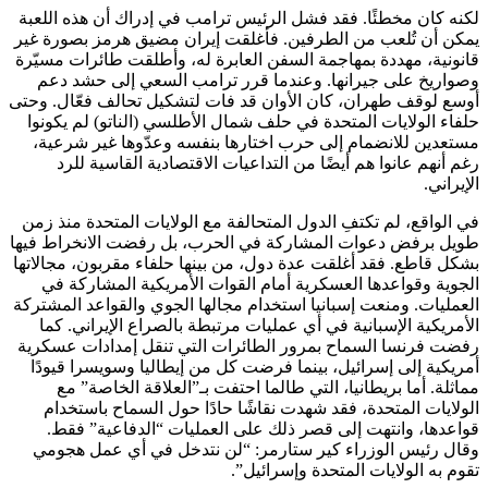
لكنه كان مخطئًا. فقد فشل الرئيس ترامب في إدراك أن هذه اللعبة
يمكن أن تُلعب من الطرفين. فأغلقت إيران مضيق هرمز بصورة غير
قانونية، مهددة بمهاجمة السفن العابرة له، وأطلقت طائرات مسيّرة
وصواريخ على جيرانها. وعندما قرر ترامب السعي إلى حشد دعم
أوسع لوقف طهران، كان الأوان قد فات لتشكيل تحالف فعّال. وحتى
حلفاء الولايات المتحدة في حلف شمال الأطلسي (الناتو) لم يكونوا
مستعدين للانضمام إلى حرب اختارها بنفسه وعدّوها غير شرعية،
رغم أنهم عانوا هم أيضًا من التداعيات الاقتصادية القاسية للرد
الإيراني.
في الواقع، لم تكتفِ الدول المتحالفة مع الولايات المتحدة منذ زمن
طويل برفض دعوات المشاركة في الحرب، بل رفضت الانخراط فيها
بشكل قاطع. فقد أغلقت عدة دول، من بينها حلفاء مقربون، مجالاتها
الجوية وقواعدها العسكرية أمام القوات الأمريكية المشاركة في
العمليات. ومنعت إسبانيا استخدام مجالها الجوي والقواعد المشتركة
الأمريكية الإسبانية في أي عمليات مرتبطة بالصراع الإيراني. كما
رفضت فرنسا السماح بمرور الطائرات التي تنقل إمدادات عسكرية
أمريكية إلى إسرائيل، بينما فرضت كل من إيطاليا وسويسرا قيودًا
مماثلة. أما بريطانيا، التي طالما احتفت بـ”العلاقة الخاصة” مع
الولايات المتحدة، فقد شهدت نقاشًا حادًا حول السماح باستخدام
قواعدها، وانتهت إلى قصر ذلك على العمليات “الدفاعية” فقط.
وقال رئيس الوزراء كير ستارمر: “لن نتدخل في أي عمل هجومي
تقوم به الولايات المتحدة وإسرائيل”.