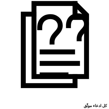
كل ادعاء موثّق