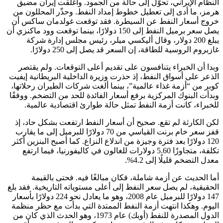
النظام الإيراني، تحوّل إلى حالة من الجمود. وأغلقت إيران مضيق
هرمز، ما أدى إلى تعطيل خطوط إمداد النفط. وحذّر المحللون من
خروج أسعار النفط عن السيطرة. فقد توقعت غولدمان ساكس أن
يصل سعر برميل النفط إلى 150 دولارًا، بينما توقعت وود ماكنزي أن
يبلغ 200 دولار، وقال أليكسي ميلر، رئيس مجلس إدارة شركة
غازبروم الروسية للطاقة، إن السعر قد يصل إلى 250 دولارًا.
وبدا أن الخبراء يتنافسون على تقديم أعلى التوقعات. ولم يقتصر
الذعر على أسواق النفط، إذ حذرت وزيرة الداخلية البريطانية إيفيت
كوبر من “أزمة غذاء عالمية”، بينما ألغت شركات الطيران رحلاتها،
وبدأت البنوك المركزية برفع أسعار الفائدة للحد من التضخم. ووفقًا
للخبراء، كانت أزمة النفط تمثل حالة طوارئ اقتصادية عالمية.
لكن الكارثة لم تقع. صحيح أن أسعار النفط ارتفعت بشكل حاد، إذ
قفز سعر خام برنت القياسي من 70 دولارًا للبرميل إلى ما يقارب
120 دولارًا بعد فترة وجيزة من اندلاع النزاع. كما أصبح البنزين أكثر
تكلفة، متجاوزًا 5.60 دولارات للغالون في كاليفورنيا، فيما ارتفع
معدل التضخم قليلًا إلى 4.2%.
أما الحديث عن أزمة شاملة، فكان مبالغًا فيه. فحتى بالقيمة
الحقيقية، لم يصل سعر النفط إلى أعلى مستوياته التاريخية. فقد بلغ
147 دولارًا للبرميل عام 2008، وهو ما يعادل نحو 224 دولارًا بأسعار
اليوم. وهكذا انتهت أزمة النفط الممتدة التي بدأت مع حظر منظمة
الدول المصدرة للنفط (أوبك) عام 1973، وهو الحدث الذي كان من