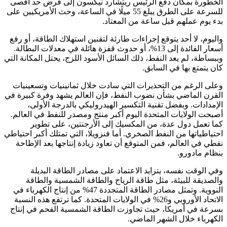
الخطورة بمكان دفع الرئيس ريتشارد نيكسون إلى فرض حد أقصى
للسرعة على الطرق يبلغ 55 ميلًا في الساعة، وحث الأمريكيين على
بدء يوم عملهم قبل ساعة من المعتاد.
واليوم، لا أحد يتوقع إجراءات طارئة لتقنين استهلاك الطاقة، أو رفع
أسعار الفائدة إلى 13%، أو حدوث قفزة هائلة في معدلات البطالة.
وببساطة، لم يعد النفط، ذلك السائل الأسود اللزج، يحتل المكانة التي
كان يتمتع بها في السابق.
وعلى الرغم من التحذيرات التي سادت خلال ثمانينيات وتسعينيات
القرن الماضي بشأن نضوب النفط، فإن العالم يشهد وفرة كبيرة في
الإمدادات. وبفضل تقنية التكسير الهيدروليكي بالدرجة الأولى،
أصبحت الولايات المتحدة اليوم أكبر منتج ومصدر للنفط في العالم.
كما تعمل دول عدة، من المكسيك إلى الأرجنتين، على تطوير
احتياطياتها من النفط الصخري. أما فنزويلا، التي تمتلك أكبر احتياطي
نفطي في العالم، فمن المتوقع أن تعاود زيادة إنتاجها بعد الإطاحة
بنظام مادورو.
وفي الوقت نفسه، يتزايد الاعتماد على مصادر الطاقة البديلة
والصديقة للبيئة، مثل طاقة الرياح والطاقة الشمسية والطاقة
النووية. وتمثل مصادر الطاقة المتجددة 47% من إنتاج الكهرباء في
الاتحاد الأوروبي و26% في الولايات المتحدة. كما ترتفع هذه النسبة
بسرعة في أمريكا، حيث تجاوزت الطاقة الشمسية الفحم في إنتاج
الكهرباء خلال الشهر الماضي.