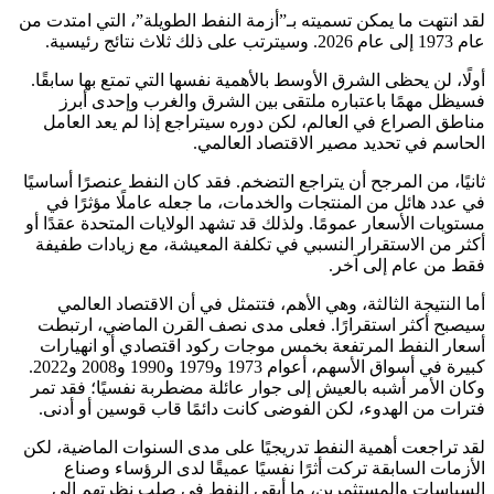
لقد انتهت ما يمكن تسميته بـ”أزمة النفط الطويلة”، التي امتدت من
عام 1973 إلى عام 2026. وسيترتب على ذلك ثلاث نتائج رئيسية.
أولًا، لن يحظى الشرق الأوسط بالأهمية نفسها التي تمتع بها سابقًا.
فسيظل مهمًا باعتباره ملتقى بين الشرق والغرب وإحدى أبرز
مناطق الصراع في العالم، لكن دوره سيتراجع إذا لم يعد العامل
الحاسم في تحديد مصير الاقتصاد العالمي.
ثانيًا، من المرجح أن يتراجع التضخم. فقد كان النفط عنصرًا أساسيًا
في عدد هائل من المنتجات والخدمات، ما جعله عاملًا مؤثرًا في
مستويات الأسعار عمومًا. ولذلك قد تشهد الولايات المتحدة عقدًا أو
أكثر من الاستقرار النسبي في تكلفة المعيشة، مع زيادات طفيفة
فقط من عام إلى آخر.
أما النتيجة الثالثة، وهي الأهم، فتتمثل في أن الاقتصاد العالمي
سيصبح أكثر استقرارًا. فعلى مدى نصف القرن الماضي، ارتبطت
أسعار النفط المرتفعة بخمس موجات ركود اقتصادي أو انهيارات
كبيرة في أسواق الأسهم، أعوام 1973 و1979 و1990 و2008 و2022.
وكان الأمر أشبه بالعيش إلى جوار عائلة مضطربة نفسيًا؛ فقد تمر
فترات من الهدوء، لكن الفوضى كانت دائمًا قاب قوسين أو أدنى.
لقد تراجعت أهمية النفط تدريجيًا على مدى السنوات الماضية، لكن
الأزمات السابقة تركت أثرًا نفسيًا عميقًا لدى الرؤساء وصناع
السياسات والمستثمرين، ما أبقى النفط في صلب نظرتهم إلى