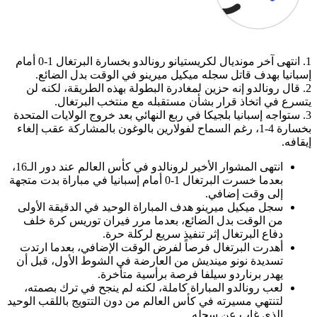
1. انتهى آخر مونديال لكريستيانو رونالدو بخسارة البرتغال 1-0 أمام
إسبانيا بهدف قاتل سجله ميكيل ميرينو في الوقت بدل الضائع.
2. قال رونالدو إنه حزين لمغادرة البطولة بهذه الطريقة، لكنه لن
يتسرع في اتخاذ قرار بشأن مستقبله مع منتخب البرتغال.
3. ستواجه إسبانيا بلجيكا في ربع النهائي بعد خروج الولايات المتحدة
بخسارة 4-1، رغم السماح لفولارين بالوغون بالمشاركة عقب إلغاء
إيقافه.
انتهى المشوار الأخير لرونالدو في كأس العالم عند دور الـ16،
بعدما خسرت البرتغال 1-0 أمام إسبانيا في مباراة بدت متجهة
إلى وقت إضافي.
سجل ميكيل ميرينو هدف المباراة الوحيد في الدقيقة الأولى
من الوقت بدل الضائع، بعدما مرر فيران توريس كرة خلف
دفاع البرتغال إثر تنفيذ سريع لركلة حرة.
أهدرت البرتغال فرصاً لفرض الوقت الإضافي، بعدما ارتدت
تسديدة نونو مينديش من العارضة في الشوط الأول، قبل أن
يهدر برناردو سيلفا فرصة برأسية متأخرة.
لعب رونالدو المباراة كاملة، لكنه لم ينجح في ترك بصمته،
لتنتهي مسيرته في كأس العالم من دون التتويج باللقب الوحيد
الذي غاب عن سجله.