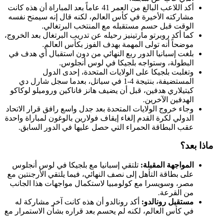
أكد اللاعب البالغ من العمر 41 عاماً بعد المباراة أن هذه كانت
مشاركته الأخيرة في كأس العالم، لكنه قال إنه سيمنح نفسه
الوقت قبل حسم مستقبله مع المنتخب البرتغالي.
كما أكد روبرتو مارتينيز رحيله عن تدريب البرتغال بعد الخروج،
موضحاً أنه تولى المهمة بهدف الفوز بكأس العالم.
بلغت إسبانيا الدور ربع النهائي من دون استقبال أي هدف في
البطولة، وستواجه بلجيكا في لوس أنجلوس.
وتغلبت بلجيكا على الولايات المتحدة، إحدى الدول
المستضيفة، بنتيجة 4-1 في سياتل، بعدما سجل شارل دي
كيتيلاري هدفين، قبل أن يضيف هانز فاناكين وروميلو لوكاكو
الهدفين الآخرين.
وجاء خروج الولايات المتحدة بعد جدل واسع رافق قرار الاتحاد
الدولي لكرة القدم إلغاء إيقاف فولارين بالوغون لمباراة واحدة
عقب البطاقة الحمراء التي حصل عليها في الدور السابق.
ماذا بعد؟
المواجهة المقبلة:
تلتقي إسبانيا مع بلجيكا في لوس أنجلوس
على بطاقة التأهل إلى نصف النهائي، فيما يلتقي الأرجنتين مع
مصر، وسويسرا مع كولومبيا لاستكمال مواجهات هذا الجانب
من القرعة.
مستقبل رونالدو:
أكد رونالدو أن هذه كانت آخر مشاركة له
في كأس العالم، لكنه لم يحسم بعد قراره بشأن الاستمرار مع