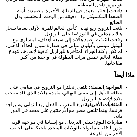
غوتييريز داخل المنطقة.
دافعت إنجلترا بعمق في الدقائق الأخيرة، وصمدت أمام
الضغط المكسيكي و11 دقيقة من الوقت المحتسب بدل
الضائع.
بلغت النرويج ربع نهائي كأس العالم للمرة الأولى بعدما سجل
هالاند هدفين في الفوز 2-1 على البرازيل.
رفعت الثنائية رصيد هالاند إلى سبعة أهداف، ليتساوى مع
ليونيل ميسي وكيليان مبابي في صدارة سباق الحذاء الذهبي.
لم تكن ركلة الجزاء المتأخرة للبرازيل كافية لإنقاذها، لتودع
بطلة العالم خمس مرات البطولة في واحدة من أكبر
مفاجآتها.
ماذا أيضاً
المواجهة المقبلة:
تلتقي إنجلترا مع النرويج في ميامي على
بطاقة التأهل إلى نصف النهائي، بقيادة هالاند الذي قاد منتخب
بلاده لإقصاء البرازيل.
المنتخبات الأفريقية:
بلغ المغرب بالفعل ربع النهائي وسيواجه
فرنسا، بينما تلتقي مصر مع الأرجنتين على مقعد في الدور
ذاته.
مباريات اليوم:
تلتقي البرتغال مع إسبانيا في مواجهة قوية
بدور الـ16، بينما تواجه الولايات المتحدة بلجيكا على الجانب
الآخر من القرعة.