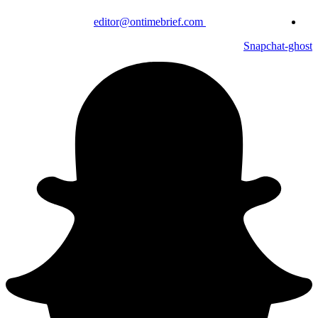
editor@ontimebrief.com
Snapchat-ghost