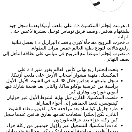
1. هزمت إنجلترا المكسيك 3-2 على ملعب أزتيكا بعدما سجل جود
بيلينغهام هدفين، وصمد فريق توماس توخيل بعشرة لاعبين حتى
النهاية.
2. فجرت النرويج مفاجأة كبرى بإقصاء البرازيل 2-1 بفضل ثنائية
إرلينغ هالاند، لتودع بطلة العالم خمس مرات البطولة.
3. تضرب إنجلترا موعداً مع النرويج في ميامي على بطاقة التأهل إلى
نصف النهائي.
بلغت إنجلترا ربع نهائي كأس العالم بفوز مثير 3-2 على
المكسيك، منهية مشوار أصحاب الأرض على ملعب أزتيكا.
سجل بيلينغهام هدفين خلال 98 ثانية في الشوط الأول، الأول
برأسية من عرضية بوكايو ساكا، والثاني بعد هجمة شارك فيها
أنتوني غوردون وهاري كين.
قلصت المكسيك الفارق قبل نهاية الشوط الأول عبر خوليان
كينيونيس، لتعيد الجماهير إلى أجواء المباراة.
طُرد جاريل كوانساه بعد مراجعة حكم الفيديو مطلع الشوط
الثاني، لكن إنجلترا استعادت تقدمها بفارق هدفين عندما سجل
كين ركلة جزاء بعد عرقلة غوردون.
عادت المكسيك للتسجيل عبر راؤول خيمينيز من ركلة جزاء
بعدما أظهرت مراجعة الفيديو ارتكاب كين مخالفة ضد برايان