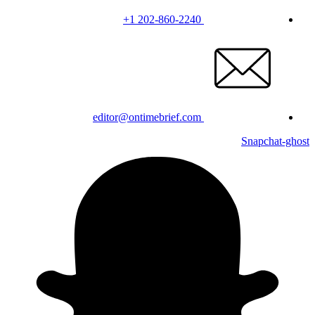
+1 202-860-2240
editor@ontimebrief.com
Snapchat-ghost