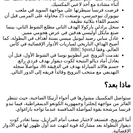
أثناء مشادة مع أحد لاعبي المكسيك.
فرضت فرنسا سيطرتها على مواجهة السويد في ملعب
نيويورك نيوجيرسي، وصنعت 25 محاولة على المرمى قبل أن
تحسم اللقاء بثلاثية نظيفة.
سجل برادلي باركولا الهدف الثاني مطلع الشوط الثاني، بينما
صنع مايكل أوليسي هدفين في عرض هجومي مميز.
عادل مبابي رصيد ليونيل ميسي بستة أهداف في البطولة، كما
أصبح الهداف التاريخي لمباريات الأدوار الإقصائية في كأس
العالم، وفقاً لـBBC Sport.
تقدمت النرويج عبر أنطونيو نوسا في الشوط الأول، قبل أن
يعادل أماد ديالو النتيجة لكوت ديفوار بهدف فردي رائع.
حسم هالاند المباراة بهدف في الدقيقة 86، مواصلاً سجله
التهديفي مع منتخب النرويج وقائداً فريقه إلى الدور التالي.
ماذا بعد؟
ستواصل المكسيك مشوارها في أجواء أزتيكا الصاخبة، حيث تنتظر
الفائز من مواجهة إنجلترا وجمهورية الكونغو الديمقراطية، فيما تبدو
فرنسا مرشحة بقوة لمواصلة المنافسة عندما تواجه باراغواي.
أما النرويج، فتستعد لاختبار صعب أمام البرازيل، بينما تغادر كوت
ديفوار البطولة بعد مشاركة قوية انتهت عند أول ظهور لها في الأدوار
الإقصائية.