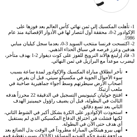
1- تأهلت المكسيك إلى ثمن نهائي كأس العالم بعد فوزها على
الإكوادور 2-0، محققة أول انتصار لها في الأدوار الإقصائية منذ عام
1986.
2- اكتسحت فرنسا منتخب السويد 3-0، بعدما سجل كيليان مبابي
هدفين وعزز فرصه في سباق الحذاء الذهبي.
3- قاد إرلينغ هالاند النرويج للفوز على كوت ديفوار 2-1 بهدف متأخر،
ليضرب موعداً مع البرازيل في ثمن النهائي.
تأخر انطلاق مباراة المكسيك والإكوادور لمدة ساعة بسبب
سوء الأحوال الجوية في مكسيكو سيتي، قبل أن يفرض
أصحاب الأرض سيطرتهم وسط أجواء جماهيرية صاخبة في
ملعب أزتيكا.
افتتح خوليان كينيونيس التسجيل في الدقيقة 22 محرزاً هدفه
الثالث في البطولة، قبل أن يضيف راؤول خيمينيز الهدف
الثاني بعد تسع دقائق.
استحوذت الإكوادور على الكرة بشكل أكبر في الشوط الثاني،
لكنها فشلت في اختراق الدفاع المكسيكي الذي لم يستقبل
أي هدف حتى الآن في البطولة.
أنهى بيرو هينكابي المباراة مطروداً في الوقت بدل الضائع بعد
مراجعة تقنية حكم الفيديو المساعد (VAR)، بسبب تغطية فمه