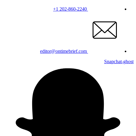
+1 202-860-2240
editor@ontimebrief.com
Snapchat-ghost