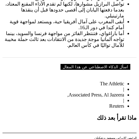
تواصل البرازيل مشوارها، لكنها لم تقدم الأداء المقنع المعتاد،
بعدما دفعتها اليابان إلى أقصى حدودها قبل أن ينقذها
مارتينيلي.
أبقى المغرب على آمال أفريقيا حية، ويستعد لمواجهة قوية
أمام كندا في دور الـ16.
أما باراغواي، فتنتظر الفائز من مواجهة فرنسا والسويد، بينما
تواجه ألمانيا موجة جديدة من الانتقادات بعد ثالث حملة مخيبة
للآمال تواليًا في كأس العالم.
اسأل الذكاء الاصطناعي عن هذا المقال
The Athletic
|
Associated Press, Al Jazeera,
|
Reuters
ماذا تقرأ بعد ذلك
الرئيس الإيراني مسعود بزشكيان