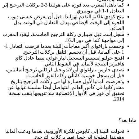
كما تأهل المغرب بعد فوزه على هولندا 3-2 بركلات الترجيح إثر
التعادل 1-1 في مونتيري.
منح كودي غاكبو التقدم لهولندا، قبل أن يفرض عيسى ديوب
اللجوء إلى الوقت الإضافي بهدف التعادل في الوقت بدل
الضائع.
سجل إسماعيل صيباري ركلة الترجيح الحاسمة، ليقود المغرب
إلى مواجهة كندا في دور الـ16.
وحققت باراغواي أكبر مفاجآت الليلة بعدما فرضت التعادل 1-
1 على ألمانيا، قبل أن تحسم التأهل بركلات الترجيح.
افتتح خوليو إنسيسو التسجيل لباراغواي، بينما عادل كاي
هافيرتز النتيجة لألمانيا في الشوط الثاني.
تصدى حارس باراغواي أورلاندو جيل لركلتي ترجيح ألمانيتين،
قبل أن يسجل خوسيه كانالي ركلة الفوز الحاسمة.
وتعرضت ألمانيا لأول خسارة لها في ركلات الترجيح بتاريخ
مشاركاتها في كأس العالم، لتتواصل أيضًا سلسلة غيابها عن
تحقيق أي فوز في الأدوار الإقصائية منذ تتويجها بلقب نسخة
2014.
ماذا بعد؟
تحولت الليلة إلى كابوس للكرة الأوروبية، بعدما ودعت ألمانيا
وهولندا البطولة إثر خسارتهما بركلات الترجيح.