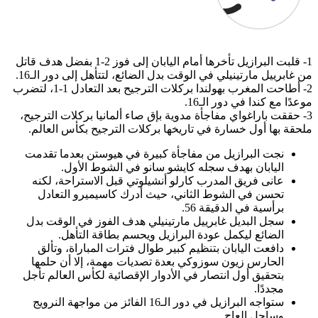
1- قلبت البرازيل تأخرها أمام اليابان إلى فوز 2-1 بفضل هدف قاتل
من غابرييل مارتينيلي في الوقت بدل الضائع، لتتأهل إلى دور الـ16.
2- أطاحت المغرب بهولندا بركلات الترجيح بعد التعادل 1-1، لتضرب
موعدًا مع كندا في دور الـ16.
3- حققت باراغواي مفاجأة مدوية بإق صاء ألمانيا بركلات الترجيح،
ملحقة بها أول خسارة في تاريخها بركلات الترجيح بكأس العالم.
نجت البرازيل من مفاجأة كبيرة في هيوستن بعدما تقدمت
اليابان بهدف سجله كايشو سانو في الشوط الأول.
عانى فريق المدرب كارلو أنشيلوتي قبل الاستراحة، لكنه
تحسن في الشوط الثاني، حيث أدرك كاسيميرو التعادل
برأسية في الدقيقة 56.
سجل البديل غابرييل مارتينيلي هدف الفوز في الوقت بدل
الضائع ليكمل عودة البرازيل ويحسم بطاقة التأهل.
دافعت اليابان بتنظيم كبير طوال فترات المباراة، وتألق
الحارس زيون سوزوكي بعدة تصديات مهمة، إلا أن حلمها
بتحقيق أول انتصار في الأدوار الإقصائية لكأس العالم تأجل
مجددًا.
ستواجه البرازيل في دور الـ16 الفائز من مواجهة النرويج
وساحل العاج.