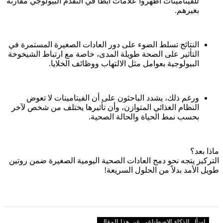
للفيتامينات أظهروا علامات أبطأ في التقدم البيولوجي مقارنة
بغيرهم.
النتائج تسلط الضوء على دور العادات الصغيرة المستمرة في
التأثير على الصحة طويلة المدى، خاصة مع ارتباط الشيخوخة
البيولوجية بعوامل مثل الالتهاب ووظائف الخلايا.
ورغم ذلك، يشدد الباحثون على أن الفيتامينات لا تعوض
النظام الغذائي المتوازن، وأن تأثيرها يختلف من شخص لآخر
بحسب نمط الحياة والحالة الصحية.
ماذا بعد؟
التركيز يتجه نحو دمج العادات الصحية اليومية الصغيرة ضمن روتين
طويل الأمد بدلاً من الحلول السريعة!
اسأل الذكاء الاصطناعي عن هذا المقال