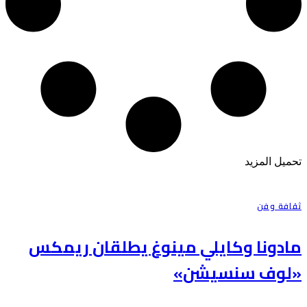
تحميل المزيد
ثقافة وفن
مادونا وكايلي مينوغ يطلقان ريمكس
«لوف سنسيشن»