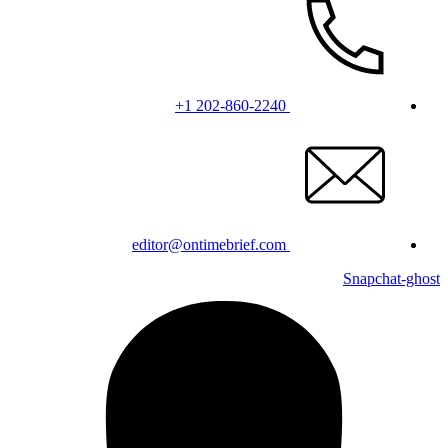
+1 202-860-2240
editor@ontimebrief.com
Snapchat-ghost