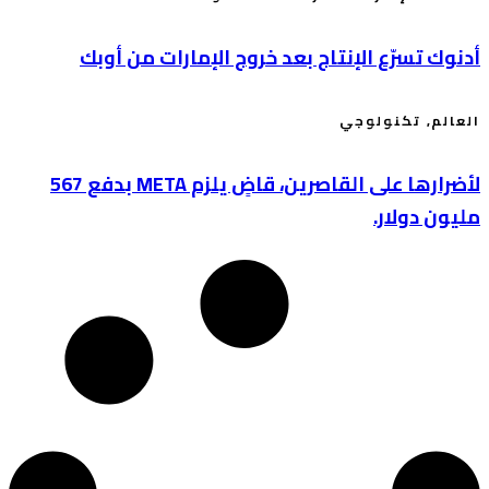
أدنوك تسرّع الإنتاج بعد خروج الإمارات من أوبك
العالم
,
تكنولوجي
لأضرارها على القاصرين، قاضٍ يلزم META بدفع 567
مليون دولار.