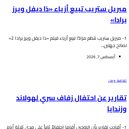
ميريل ستريب تبيع أزياء «ذا ديفل ويرز
برادا»
1- ميريل ستريب تنظم مزادًا لبيع أزياء فيلم «ذا ديفل ويرز برادا 2»
لصالح جهتين...
أغسطس 7, 2026
ثقافة وفن
تقارير عن احتفال زفاف سري لهولاند
وزندايا
1- أفادت تقارير بأن الزوجين أقاما احتفالاً ثانياً على مدى ثلاثة أيام