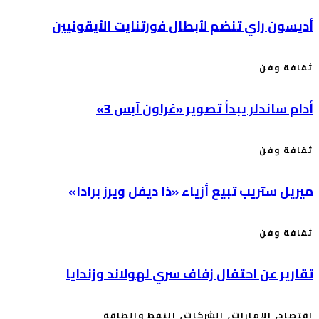
أديسون راي تنضم لأبطال فورتنايت الأيقونيين
ثقافة وفن
أدام ساندلر يبدأ تصوير «غراون آبس 3»
ثقافة وفن
ميريل ستريب تبيع أزياء «ذا ديفل ويرز برادا»
ثقافة وفن
تقارير عن احتفال زفاف سري لهولاند وزندايا
اقتصاد
,
الإمارات
,
الشركات
,
النفط والطاقة