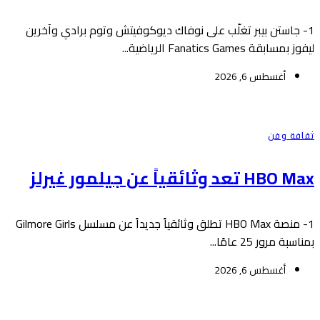
1- جاستن بيبر تغلّب على نوفاك ديوكوفيتش وتوم برادي وآخرين
ليفوز بمسابقة Fanatics Games الرياضية...
أغسطس 6, 2026
ثقافة وفن
HBO Max تعد وثائقياً عن جيلمور غيرلز
1- منصة HBO Max تطلق وثائقياً جديداً عن مسلسل Gilmore Girls
بمناسبة مرور 25 عامًا...
أغسطس 6, 2026