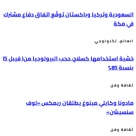
السعودية وتركيا وباكستان توقّع اتفاق دفاع مشترك
في مكة
العالم
,
تكنولوجي
خشية استخدامها كسلاح، حجب البيولوجيا من( فيبل 5)
بنسبة 85%
ثقافة وفن
مادونا وكايلي مينوغ يطلقان ريمكس «لوف
سنسيشن»
ثقافة وفن