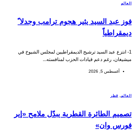
العالم
فوز عبد السيد يثير هجوم ترامب وجدلا ً
ديمقراطياً
1- انتزع عبد السيد ترشيح الديمقراطيين لمجلس الشيوخ في
ميشيغان، رغم دعم قيادات الحزب لمنافسته...
أغسطس 5, 2026
العالم
,
قطر
تصميم الطائرة القطرية يبدّل ملامح «إير
فورس وان»