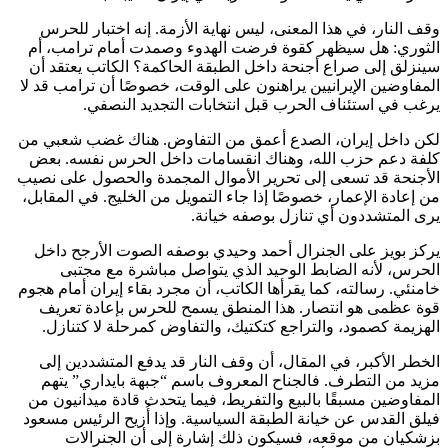
وقف النار، في هذا المعنى، ليس نهاية الأزمة. إنه اختبار للحرس
الثوري: هل سيظهر كقوة فرضت الهدوء وصمدت أمام ترامب، أم
سينزلق إلى صراع أجنحة داخل الطبقة الحاكمة؟ الكاتب يعتقد أن
المفاوضين الإيرانيين يراهنون على الوقت، خصوصًا أن ترامب قد لا
يرغب في استئناف الحرب قبل انتخابات التجديد النصفي.
لكن داخل إيران، الصدع أعمق من التفاوض. هناك غضب شعبي من
كلفة دعم حزب الله، وهناك انقسامات داخل الحرس نفسه. بعض
الأجنحة قد تسعى إلى تحرير الأموال المجمدة والحصول على نصيب
من إعادة الإعمار، خصوصًا إذا جاء التمويل من الخليج. في المقابل،
يرى المتشددون أي تنازل بوصفه خيانة.
يركز بويز على الجنرال أحمد وحيدي بوصفه الصوت الأرجح داخل
الحرس، لأنه الضابط الوحيد الذي يتواصل مباشرة مع مجتبى
خامنئي. رسالته، كما يقرأها الكاتب، أن مجرد بقاء إيران أمام هجوم
قوة عظمى هو انتصار. هذا المنطق يسمح للحرس بإعادة تعريف
الهزيمة كصمود، والتراجع كتكتيك، والتفاوض كمرحلة لا كتنازل.
الخطر الأكبر، في المقال، أن وقف النار قد يدفع المتشددين إلى
مزيد من التطرف. فالجناح المعروف باسم “جبهة بايداري” يتهم
المفاوضين مسبقًا بالبيع والتفريط، فيما يتحدث قادة ميدانيون من
فيلق القدس عن خيانة الطبقة السياسية. وإذا أُزيح الرئيس مسعود
بزشكيان من موقعه، فسيكون ذلك إشارة إلى أن الجنرالات