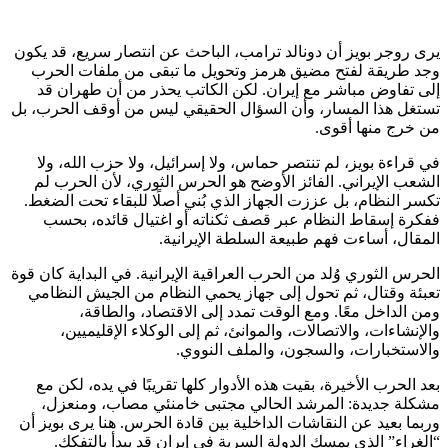
يرى روجر بويز أن دونالد ترامب، الباحث عن انتصار سريع، قد يكون
وجد طريقة لفتح مضيق هرمز وتحويل ما تبقى من ملفات الحرب
إلى تفاوض مباشر مع إيران. لكن الكاتب يحذر من أن طهران قد
تستغل هذا المسار، وأن السؤال الحقيقي ليس من أوقف الحرب، بل
من خرج منها أقوى.
في قراءة بويز، لم تنتصر حماس، ولا إسرائيل، ولا حزب الله، ولا
الشعب الإيراني. الفائز الأوضح هو الحرس الثوري، لأن الحرب لم
تكسر النظام، بل عززت الجهاز الذي بُني أصلًا للبقاء تحت الضغط.
ففكرة إسقاط النظام عبر قصف ثكناته أو اغتيال قائده، بحسب
المقال، أساءت فهم طبيعة السلطة الإيرانية.
الحرس الثوري وُلد من الحرب العراقية الإيرانية. في البداية كان قوة
تعبئة وقتال، ثم تحول إلى جهاز يحمي النظام من الجيش النظامي
ومن الداخل معًا. ومع الوقت تمدد إلى الاقتصاد، والطاقة،
والإنشاءات، والاتصالات، والموانئ، ثم إلى الوكلاء الإقليميين،
والاستخبارات، والسجون، والملف النووي.
بعد الحرب الأخيرة، بقيت هذه الأدوار كلها تقريبًا في يده، لكن مع
مشكلة جديدة: المرشد الحالي مجتبى خامنئي مصاب، ومنعزل،
وربما بعيد عن النقاشات الداخلية بين قادة الحرس. هنا يرى بويز أن
“الغراء” الذي يمسك الدولة السرية في إيران قد يبدأ بالتفكك.