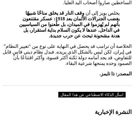
الساخطين صاروا أصحاب اليد العليا.
يخلص بويز إلى أن
وقف النار قد يخلق مناخًا شبيهًا
بغضب الجنرالات الألمان بعد 1918: عسكر مقتنعون
بأنهم لم يُهزموا في الميدان، بل طُعنوا من السياسيين
في الداخل. عندها لا يكون السلام بداية استقرار، بل
هدنة مشحونة تبحث عن حرب جديدة.
الخلاصة أن ترامب قد يحصل في النهاية على نوع من “تغيير النظام”
في إيران، لكن ليس بالشكل الذي يريده. فبدل نظام ديني قاسٍ قابل
للتفاوض، قد يجد أمامه دولة ثكنة أكثر قسوة، وأكثر اقتناعًا بأن
الصمود وحده يمنحها شرعية البقاء.
المصدر: ذا تايمز.
اسأل الذكاء الاصطناعي عن هذا المقال
النشرة الإخبارية