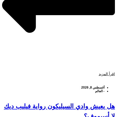
اقرأ المزيد
أغسطس 8, 2026
-
العالم
هل يعيش وادي السيليكون رواية فيليب ديك
لا أسيموف؟