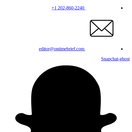
+1 202-860-2240
editor@ontimebrief.com
Snapchat-ghost