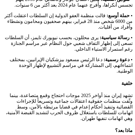
تجسس أنكراها، وأُفرج عنهما عام 2024 بعد أكثر من 6 سنوات.
•
حملة أوسع:
قالت منظمة العفو الدولية إن السلطات اعتقلت أكثر
من 6000 شخص منذ 28 فبراير، بينهم صحفيون ومحامون ونشطاء
وأفراد من أقليات.
•
رسالة سياسية:
يرى محللون، بحسب نيويورك تايمز، أن السلطات
تسعى إلى إظهار التفاف شعبي حول النظام عبر مراسم الجنازة
رغم استمرار الاستياء الداخلي.
•
دعوة رسمية:
دعا الرئيس مسعود بيزشكيان الإيرانيين، بمختلف
انتماءاتهم، إلى المشاركة في مراسم التشييع لإظهار الوحدة
الوطنية.
خلفية
تشهد إيران منذ أواخر 2025 موجات احتجاج وقمع متصاعدة، بينما
وثّقت منظمات حقوقية اعتقالات جماعية وتسريعاً للإجراءات
القضائية وتنفيذ أحكام إعدام في قضايا مرتبطة بالأمن، وسط
اتهامات للسلطات باستغلال ظروف الحرب لتشديد القبضة الأمنية،
وهي اتهامات تنفيها طهران.
ماذا بعد؟